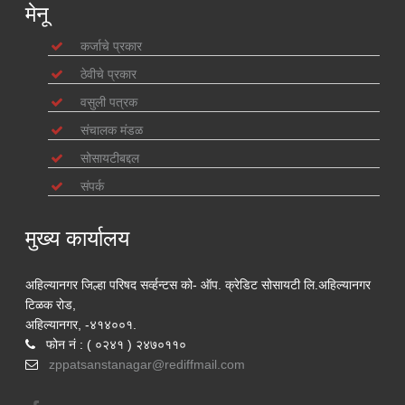
मेनू
कर्जाचे प्रकार
ठेवीचे प्रकार
वसुली पत्रक
संचालक मंडळ
सोसायटीबद्दल
संपर्क
मुख्य कार्यालय
अहिल्यानगर जिल्हा परिषद सर्व्हन्टस को- ऑप. क्रेडिट सोसायटी लि.अहिल्यानगर
टिळक रोड,
अहिल्यानगर, -४१४००१.
फोन नं : ( ०२४१ ) २४७०११०
zppatsanstanagar@rediffmail.com